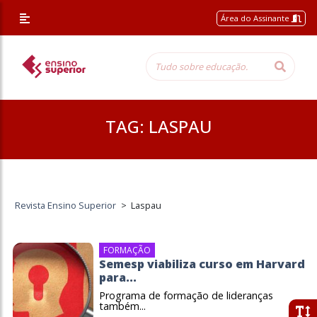
Área do Assinante
TAG:
LASPAU
Revista Ensino Superior
>
Laspau
FORMAÇÃO
Semesp viabiliza curso em Harvard
para...
Programa de formação de lideranças
também...