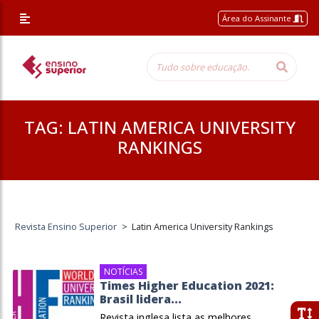
Área do Assinante
TAG:
LATIN AMERICA UNIVERSITY
RANKINGS
Revista Ensino Superior
>
Latin America University Rankings
NOTÍCIAS
Times Higher Education 2021:
Brasil lidera...
Revista inglesa lista as melhores