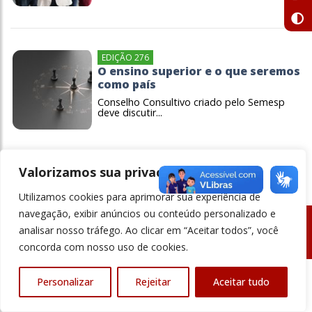
EDIÇÃO 276
O ensino superior e o que seremos
como país
Conselho Consultivo criado pelo Semesp
deve discutir...
Valorizamos sua privacidade
Utilizamos cookies para aprimorar sua experiência de
navegação, exibir anúncios ou conteúdo personalizado e
analisar nosso tráfego. Ao clicar em “Aceitar todos”, você
© Revista Ensino Superior - Todos os direitos reservados
concorda com nosso uso de cookies.
Personalizar
Rejeitar
Aceitar tudo