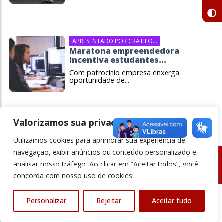
APRESENTADO POR CRÁTILO...
Maratona empreendedora
incentiva estudantes...
Com patrocínio empresa enxerga
oportunidade de...
Valorizamos sua privacidade
Utilizamos cookies para aprimorar sua experiência de
navegação, exibir anúncios ou conteúdo personalizado e
analisar nosso tráfego. Ao clicar em “Aceitar todos”, você
© Revista Ensino Superior - Todos os direitos reservados
concorda com nosso uso de cookies.
Personalizar
Rejeitar
Aceitar tudo