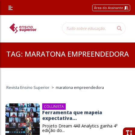
Área do Assinante
TAG:
MARATONA EMPREENDEDORA
Revista Ensino Superior
>
maratona empreendedora
COLUNISTA
Ferramenta que mapeia
expectativa...
Projeto Dream 4All Analytics ganha 4ª
edição do...