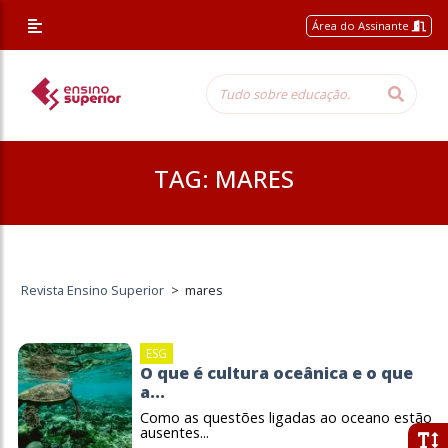
Área do Assinante
TAG:
MARES
Revista Ensino Superior
>
mares
ESG
O que é cultura oceânica e o que
a...
Como as questões ligadas ao oceano estão
ausentes...