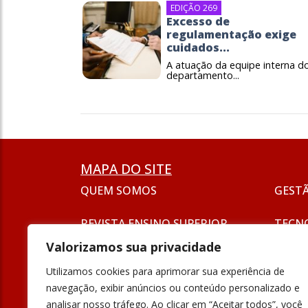
EDIÇÃO 269
Excesso de
regulamentação exige
cuidados...
A atuação da equipe interna d
departamento...
MAPA DO SITE
QUEM SOMOS
GEST
REVISTA ENSINO SUPERIOR
TECN
ASSINATURA
Valorizamos sua privacidade
SEJA UM ANUNCIANTE
ESG
Utilizamos cookies para aprimorar sua experiência de
FORMAÇÃO
navegação, exibir anúncios ou conteúdo personalizado e
POLÍT
analisar nosso tráfego. Ao clicar em “Aceitar todos”, você