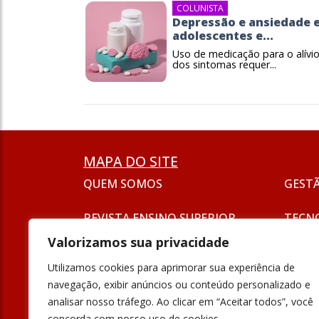
COLUNISTA
Depressão e ansiedade 
adolescentes e...
Uso de medicação para o alívi
dos sintomas requer...
MAPA DO SITE
QUEM SOMOS
GEST
REVISTA ENSINO SUPERIOR
TECN
ASSINATURA
Valorizamos sua privacidade
SEJA UM ANUNCIANTE
ESG
Utilizamos cookies para aprimorar sua experiência de
FORMAÇÃO
navegação, exibir anúncios ou conteúdo personalizado e
POLÍT
analisar nosso tráfego. Ao clicar em “Aceitar todos”, você
INOVAÇÃO
concorda com nosso uso de cookies.