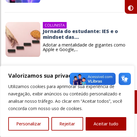
COLUNISTA
Jornada do estudante: IES e o
mindset das...
Adotar a mentalidade de gigantes como
Apple e Google,...
Valorizamos sua privacidade
Utilizamos cookies para aprimorar sua experiência de
navegação, exibir anúncios ou conteúdo personalizado e
analisar nosso tráfego. Ao clicar em “Aceitar todos”, você
© Revista Ensino Superior - Todos os direitos reservados
concorda com nosso uso de cookies.
Personalizar
Rejeitar
Aceitar tudo