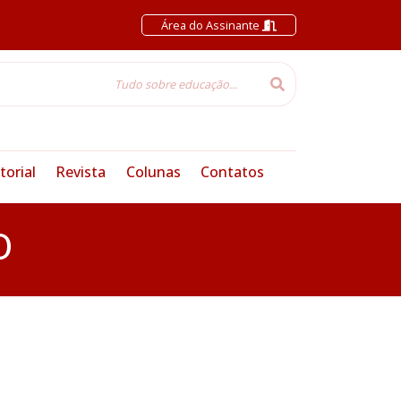
Área do Assinante
torial
Revista
Colunas
Contatos
O