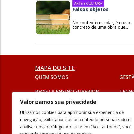
ARTE E CULTURA
Falsos objetos
No contexto escolar, é o uso
concreto de uma obra que...
MAPA DO SITE
QUEM SOMOS
GEST
REVISTA ENSINO SUPERIOR
TECN
ASSINATURA
Valorizamos sua privacidade
SEJA UM ANUNCIANTE
ESG
Utilizamos cookies para aprimorar sua experiência de
FORMAÇÃO
navegação, exibir anúncios ou conteúdo personalizado e
POLÍT
analisar nosso tráfego. Ao clicar em “Aceitar todos”, você
INOVAÇÃO
concorda com nosso uso de cookies.