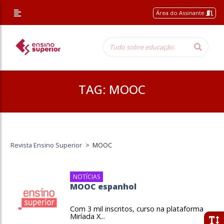
Área do Assinante
TAG:
MOOC
Revista Ensino Superior
>
MOOC
NOTÍCIAS
MOOC espanhol
Com 3 mil inscritos, curso na plataforma
Miríada X...