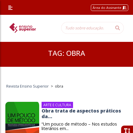
Área do Assinante
TAG:
OBRA
Revista Ensino Superior
>
obra
ARTE E CULTURA
Obra trata de aspectos práticos
da...
“Um pouco de método – Nos estudos
literários em...