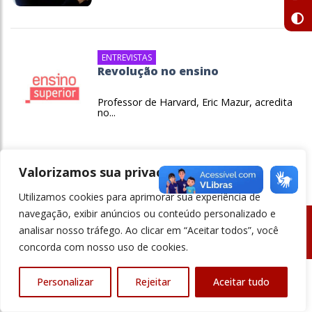
ENTREVISTAS
Revolução no ensino
Professor de Harvard, Eric Mazur, acredita
no...
Valorizamos sua privacidade
Utilizamos cookies para aprimorar sua experiência de
navegação, exibir anúncios ou conteúdo personalizado e
analisar nosso tráfego. Ao clicar em “Aceitar todos”, você
© Revista Ensino Superior - Todos os direitos reservados
concorda com nosso uso de cookies.
Personalizar
Rejeitar
Aceitar tudo