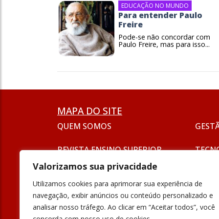
EDUCAÇÃO NO MUNDO
Para entender Paulo
Freire
Pode-se não concordar com
Paulo Freire, mas para isso...
MAPA DO SITE
QUEM SOMOS
GEST
REVISTA ENSINO SUPERIOR
TECN
ASSINATURA
Valorizamos sua privacidade
SEJA UM ANUNCIANTE
ESG
Utilizamos cookies para aprimorar sua experiência de
FORMAÇÃO
navegação, exibir anúncios ou conteúdo personalizado e
POLÍT
analisar nosso tráfego. Ao clicar em “Aceitar todos”, você
INOVAÇÃO
concorda com nosso uso de cookies.