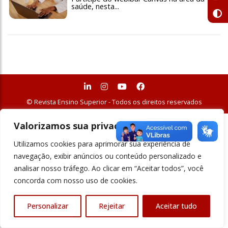
saúde, nesta...
© Revista Ensino Superior - Todos os direitos reservados
Valorizamos sua privacidade
Utilizamos cookies para aprimorar sua experiência de
navegação, exibir anúncios ou conteúdo personalizado e
analisar nosso tráfego. Ao clicar em “Aceitar todos”, você
concorda com nosso uso de cookies.
Personalizar
Rejeitar
Aceitar tudo