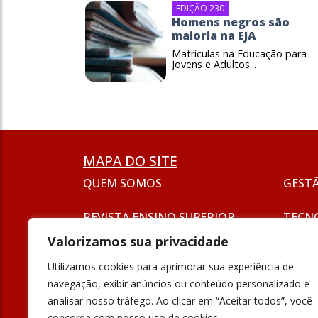
EDIÇÃO 230
Homens negros são
maioria na EJA
Matrículas na Educação para
Jovens e Adultos...
MAPA DO SITE
QUEM SOMOS
GEST
REVISTA ENSINO SUPERIOR
TECN
ASSINATURA
Valorizamos sua privacidade
SEJA UM ANUNCIANTE
ESG
Utilizamos cookies para aprimorar sua experiência de
FORMAÇÃO
navegação, exibir anúncios ou conteúdo personalizado e
POLÍT
analisar nosso tráfego. Ao clicar em “Aceitar todos”, você
INOVAÇÃO
concorda com nosso uso de cookies.