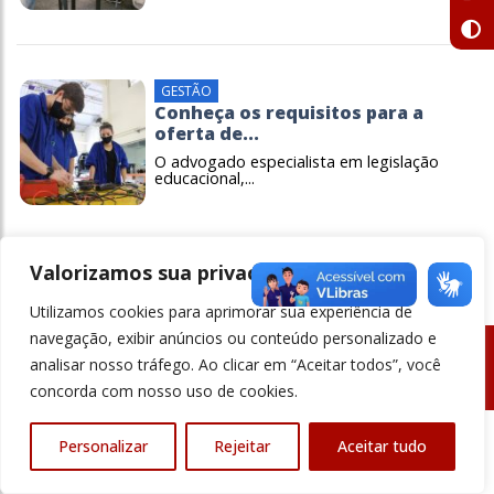
GESTÃO
Conheça os requisitos para a
oferta de...
O advogado especialista em legislação
educacional,...
Valorizamos sua privacidade
Utilizamos cookies para aprimorar sua experiência de
navegação, exibir anúncios ou conteúdo personalizado e
analisar nosso tráfego. Ao clicar em “Aceitar todos”, você
© Revista Ensino Superior - Todos os direitos reservados
concorda com nosso uso de cookies.
Personalizar
Rejeitar
Aceitar tudo