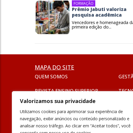
FORMAÇÃO
Prêmio Jabuti valoriza
pesquisa acadêmica
Vencedores e homenageada d
primeira edição do...
MAPA DO SITE
QUEM SOMOS
GEST
REVISTA ENSINO SUPERIOR
TECN
ASSINATURA
Valorizamos sua privacidade
SEJA UM ANUNCIANTE
ESG
Utilizamos cookies para aprimorar sua experiência de
FORMAÇÃO
navegação, exibir anúncios ou conteúdo personalizado e
POLÍT
analisar nosso tráfego. Ao clicar em “Aceitar todos”, você
INOVAÇÃO
concorda com nosso uso de cookies.