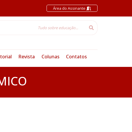
Área do Assinante
torial
Revista
Colunas
Contatos
MICO