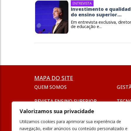
ENTREVISTA
Investimento e qualida
do ensino superior...
Em entrevista exclusiva, direto
de educação e...
MAPA DO SITE
QUEM SOMOS
GEST
REVISTA ENSINO SUPERIOR
TECN
ASSINATURA
Valorizamos sua privacidade
SEJA UM ANUNCIANTE
ESG
Utilizamos cookies para aprimorar sua experiência de
FORMAÇÃO
navegação, exibir anúncios ou conteúdo personalizado e
POLÍT