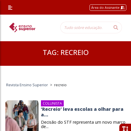
Área do Assinante
TAG:
RECREIO
Revista Ensino Superior
>
recreio
COLUNISTA
‘Recreio’ leva escolas a olhar para
a...
Decisão do STF representa um novo marco
de...