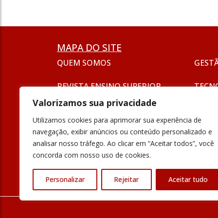
MAPA DO SITE
QUEM SOMOS
GEST
REVISTA ENSINO SUPERIOR
TECN
ASSINATURA
Valorizamos sua privacidade
SEJA UM ANUNCIANTE
ESG
Utilizamos cookies para aprimorar sua experiência de
FORMAÇÃO
navegação, exibir anúncios ou conteúdo personalizado e
POLÍT
analisar nosso tráfego. Ao clicar em “Aceitar todos”, você
INOVAÇÃO
concorda com nosso uso de cookies.
UNIVE
PODCAST
Personalizar
Rejeitar
Aceitar tudo