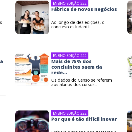
ENSINO EDIÇÃO 222
Fábrica de novos negócios
s
Ao longo de dez edições, o
concurso estudantil...
ENSINO EDIÇÃO 222
ia
Mais de 75% dos
concluintes saem da
rede...
Os dados do Censo se referem
aos alunos dos cursos...
ENSINO EDIÇÃO 222
Por que é tão difícil inovar