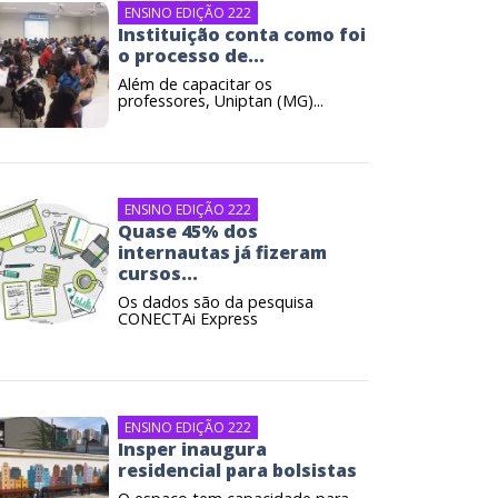
ENSINO EDIÇÃO 222
Instituição conta como foi
o processo de...
Além de capacitar os
professores, Uniptan (MG)...
ENSINO EDIÇÃO 222
Quase 45% dos
internautas já fizeram
cursos...
Os dados são da pesquisa
CONECTAi Express
ENSINO EDIÇÃO 222
Insper inaugura
residencial para bolsistas