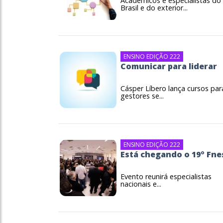
Acadêmicos e especialistas do
Brasil e do exterior...
ENSINO EDIÇÃO 222
Comunicar para liderar
Cásper Líbero lança cursos par
gestores se...
ENSINO EDIÇÃO 222
Está chegando o 19º Fne
Evento reunirá especialistas
nacionais e...