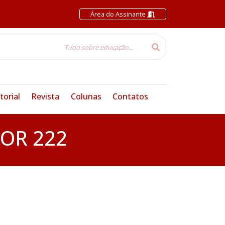
Área do Assinante
torial
Revista
Colunas
Contatos
IOR 222