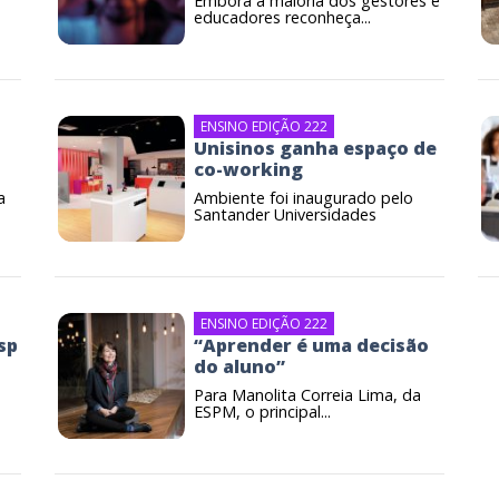
Embora a maioria dos gestores e
educadores reconheça...
ENSINO EDIÇÃO 222
Unisinos ganha espaço de
co-working
a
Ambiente foi inaugurado pelo
Santander Universidades
ENSINO EDIÇÃO 222
sp
“Aprender é uma decisão
do aluno”
Para Manolita Correia Lima, da
ESPM, o principal...