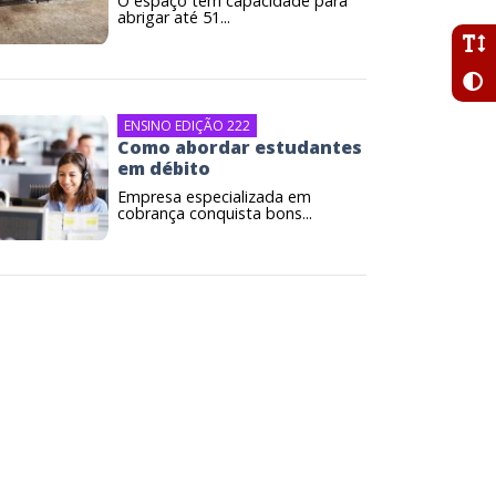
O espaço tem capacidade para
abrigar até 51...
ENSINO EDIÇÃO 222
Como abordar estudantes
em débito
Empresa especializada em
cobrança conquista bons...