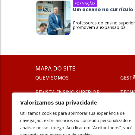
FORMAÇÃO
Um oceano no currículo
Professores do ensino superior
promovem a expansão da...
MAPA DO SITE
QUEM SOMOS
GEST
REVISTA ENSINO SUPERIOR
TECN
ASSINATURA
Valorizamos sua privacidade
SEJA UM ANUNCIANTE
ESG
Utilizamos cookies para aprimorar sua experiência de
FORMAÇÃO
navegação, exibir anúncios ou conteúdo personalizado e
POLÍT
analisar nosso tráfego. Ao clicar em “Aceitar todos”, você
INOVAÇÃO
concorda com nosso uso de cookies.