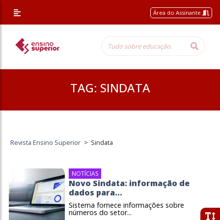
Área do Assinante
TAG:
SINDATA
Revista Ensino Superior
>
Sindata
NOTÍCIAS
Novo Sindata: informação de
dados para...
Sistema fornece informações sobre
números do setor...