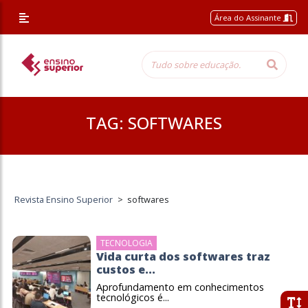
Área do Assinante
TAG:
SOFTWARES
Revista Ensino Superior
>
softwares
TECNOLOGIA
Vida curta dos softwares traz
custos e...
Aprofundamento em conhecimentos
tecnológicos é...