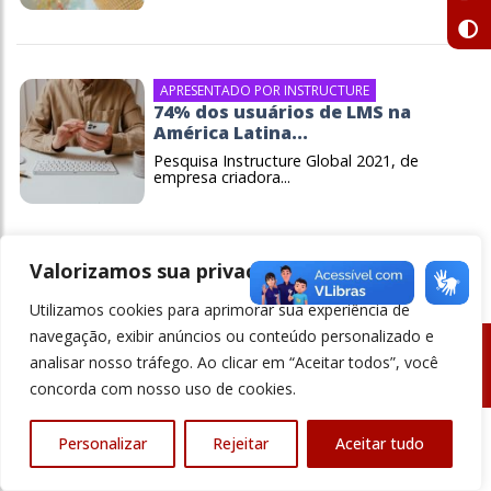
APRESENTADO POR INSTRUCTURE
74% dos usuários de LMS na
América Latina...
Pesquisa Instructure Global 2021, de
empresa criadora...
Valorizamos sua privacidade
Utilizamos cookies para aprimorar sua experiência de
navegação, exibir anúncios ou conteúdo personalizado e
analisar nosso tráfego. Ao clicar em “Aceitar todos”, você
© Revista Ensino Superior - Todos os direitos reservados
concorda com nosso uso de cookies.
Personalizar
Rejeitar
Aceitar tudo