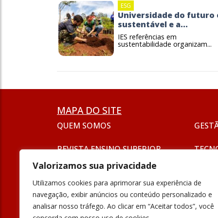
ESG
Universidade do futuro 
sustentável e a...
IES referências em
sustentabilidade organizam...
MAPA DO SITE
QUEM SOMOS
GEST
REVISTA ENSINO SUPERIOR
TECN
ASSINATURA
Valorizamos sua privacidade
SEJA UM ANUNCIANTE
ESG
Utilizamos cookies para aprimorar sua experiência de
FORMAÇÃO
navegação, exibir anúncios ou conteúdo personalizado e
POLÍT
analisar nosso tráfego. Ao clicar em “Aceitar todos”, você
INOVAÇÃO
concorda com nosso uso de cookies.