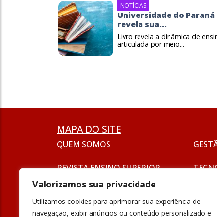
NOTÍCIAS
Universidade do Paraná
revela sua...
Livro revela a dinâmica de ensi
articulada por meio...
MAPA DO SITE
QUEM SOMOS
GEST
REVISTA ENSINO SUPERIOR
TECN
ASSINATURA
Valorizamos sua privacidade
SEJA UM ANUNCIANTE
ESG
Utilizamos cookies para aprimorar sua experiência de
FORMAÇÃO
navegação, exibir anúncios ou conteúdo personalizado e
POLÍT