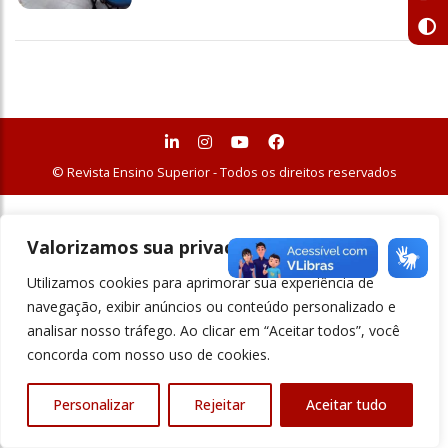
© Revista Ensino Superior - Todos os direitos reservados
Valorizamos sua privacidade
Utilizamos cookies para aprimorar sua experiência de
navegação, exibir anúncios ou conteúdo personalizado e
analisar nosso tráfego. Ao clicar em “Aceitar todos”, você
concorda com nosso uso de cookies.
Personalizar
Rejeitar
Aceitar tudo