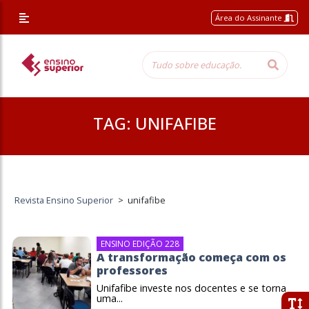
Área do Assinante
TAG:
UNIFAFIBE
Revista Ensino Superior
>
unifafibe
ENSINO EDIÇÃO 228
A transformação começa com os
professores
Unifafibe investe nos docentes e se torna
uma...