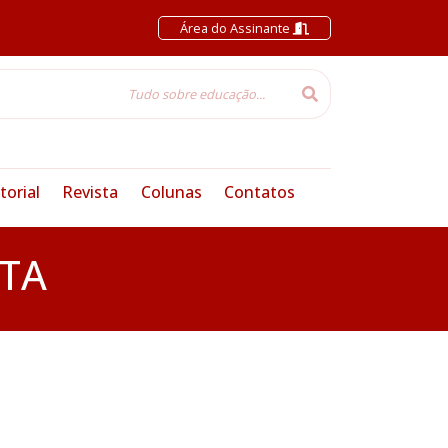
Área do Assinante
torial
Revista
Colunas
Contatos
TA