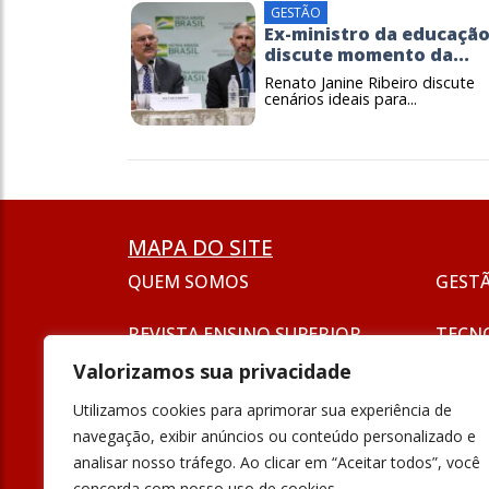
GESTÃO
Ex-ministro da educaçã
discute momento da...
Renato Janine Ribeiro discute
cenários ideais para...
MAPA DO SITE
QUEM SOMOS
GEST
REVISTA ENSINO SUPERIOR
TECN
ASSINATURA
Valorizamos sua privacidade
SEJA UM ANUNCIANTE
ESG
Utilizamos cookies para aprimorar sua experiência de
FORMAÇÃO
navegação, exibir anúncios ou conteúdo personalizado e
POLÍT
analisar nosso tráfego. Ao clicar em “Aceitar todos”, você
INOVAÇÃO
concorda com nosso uso de cookies.