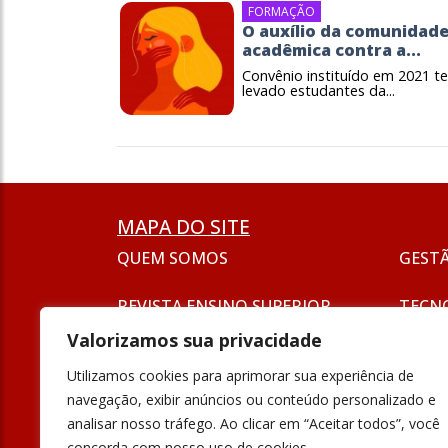
FORMAÇÃO
O auxílio da comunidad
acadêmica contra a...
Convênio instituído em 2021 t
levado estudantes da...
MAPA DO SITE
QUEM SOMOS
GEST
REVISTA ENSINO SUPERIOR
TECN
ASSINATURA
Valorizamos sua privacidade
SEJA UM ANUNCIANTE
ESG
Utilizamos cookies para aprimorar sua experiência de
FORMAÇÃO
navegação, exibir anúncios ou conteúdo personalizado e
POLÍT
analisar nosso tráfego. Ao clicar em “Aceitar todos”, você
INOVAÇÃO
concorda com nosso uso de cookies.