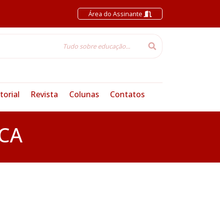
Área do Assinante
torial
Revista
Colunas
Contatos
CA