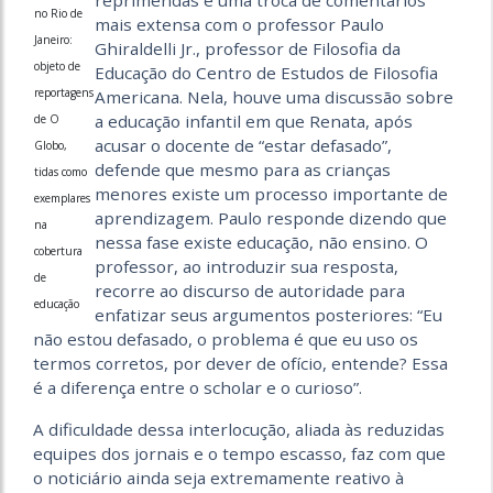
reprimendas e uma troca de comentários
no Rio de
mais extensa com o professor Paulo
Janeiro:
Ghiraldelli Jr., professor de Filosofia da
objeto de
Educação do Centro de Estudos de Filosofia
reportagens
Americana. Nela, houve uma discussão sobre
a educação infantil em que Renata, após
de O
acusar o docente de “estar defasado”,
Globo,
defende que mesmo para as crianças
tidas como
menores existe um processo importante de
exemplares
aprendizagem. Paulo responde dizendo que
na
nessa fase existe educação, não ensino. O
cobertura
professor, ao introduzir sua resposta,
de
recorre ao discurso de autoridade para
educação
enfatizar seus argumentos posteriores: “Eu
não estou defasado, o problema é que eu uso os
termos corretos, por dever de ofício, entende? Essa
é a diferença entre o scholar e o curioso”.
A dificuldade dessa interlocução, aliada às reduzidas
equipes dos jornais e o tempo escasso, faz com que
o noticiário ainda seja extremamente reativo à