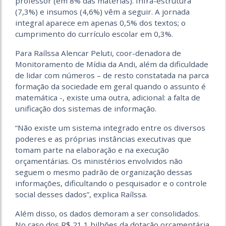
professor (em 8% das matérias). Infra-estrutura
(7,3%) e insumos (4,6%) vêm a seguir. A jornada
integral aparece em apenas 0,5% dos textos; o
cumprimento do currículo escolar em 0,3%.
Para Raílssa Alencar Peluti, coor-denadora de
Monitoramento de Mídia da Andi, além da dificuldade
de lidar com números – de resto constatada na parca
formação da sociedade em geral quando o assunto é
matemática -, existe uma outra, adicional: a falta de
unificação dos sistemas de informação.
“Não existe um sistema integrado entre os diversos
poderes e as próprias instâncias executivas que
tomam parte na elaboração e na execução
orçamentárias. Os ministérios envolvidos não
seguem o mesmo padrão de organização dessas
informações, dificultando o pesquisador e o controle
social desses dados”, explica Raílssa.
Além disso, os dados demoram a ser consolidados.
No caso dos R$ 21,1 bilhões da dotação orçamentária