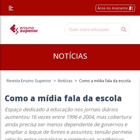
Área do Assinante
NOTÍCIAS
Revista Ensino Superior
>
Notícias
>
Como a mídia fala da escola
Como a mídia fala da escola
Espaço dedicado à educação nos jornais diários
aumentou 16 vezes entre 1996 e 2004, mas cobertura
ainda precisa ser menos dependente de governos e
ampliar o leque de fontes e assuntos; tensão permeia
relação entre jornalistas e intelectuais acadêmicos