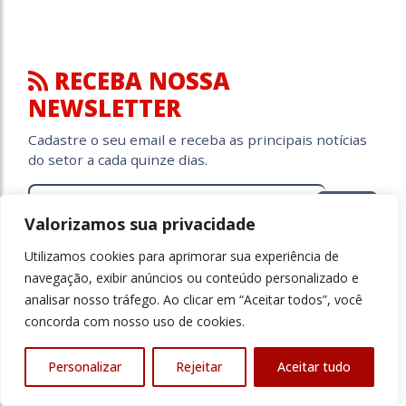
RECEBA NOSSA
NEWSLETTER
Cadastre o seu email e receba as principais notícias
do setor a cada quinze dias.
ok
Valorizamos sua privacidade
Utilizamos cookies para aprimorar sua experiência de
Li e Aceito os termos de Política e Privacidade da LGPD*
navegação, exibir anúncios ou conteúdo personalizado e
analisar nosso tráfego. Ao clicar em “Aceitar todos”, você
Ensino Superior
concorda com nosso uso de cookies.
Revista Ensino Superior
Personalizar
Rejeitar
Aceitar tudo
10 mil seguidores.
Desde outubro de 1998 faz a cobertura jornalística sobre
gestão e inovação nas instituições de ensino superior.