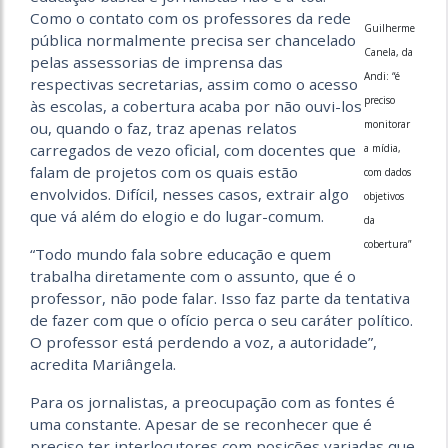
Como o contato com os professores da rede
Guilherme
pública normalmente precisa ser chancelado
Canela, da
pelas assessorias de imprensa das
Andi: “é
respectivas secretarias, assim como o acesso
preciso
às escolas, a cobertura acaba por não ouvi-los
monitorar
ou, quando o faz, traz apenas relatos
carregados de vezo oficial, com docentes que
a mídia,
falam de projetos com os quais estão
com dados
envolvidos. Difícil, nesses casos, extrair algo
objetivos
que vá além do elogio e do lugar-comum.
da
cobertura”
“Todo mundo fala sobre educação e quem
trabalha diretamente com o assunto, que é o
professor, não pode falar. Isso faz parte da tentativa
de fazer com que o ofício perca o seu caráter político.
O professor está perdendo a voz, a autoridade”,
acredita Mariângela.
Para os jornalistas, a preocupação com as fontes é
uma constante. Apesar de se reconhecer que é
preciso ter interlocutores com posições variadas que