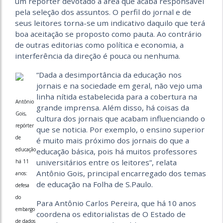
um repórter devotado à área que acaba responsável
pela seleção dos assuntos. O perfil do jornal e de
seus leitores torna-se um indicativo daquilo que terá
boa aceitação se proposto como pauta. Ao contrário
de outras editorias como política e economia, a
interferência da direção é pouca ou nenhuma.
“Dada a desimportância da educação nos
jornais e na sociedade em geral, não vejo uma
linha nítida estabelecida para a cobertura na
Antônio
grande imprensa. Além disso, há coisas da
Gois,
cultura dos jornais que acabam influenciando o
repórter
que se noticia. Por exemplo, o ensino superior
de
é muito mais próximo dos jornais do que a
educação
educação básica, pois há muitos professores
universitários entre os leitores”, relata
há 11
Antônio Gois, principal encarregado dos temas
anos:
de educação na Folha de S.Paulo.
defesa
do
Para Antônio Carlos Pereira, que há 10 anos
embargo
coordena os editorialistas de O Estado de
de dados