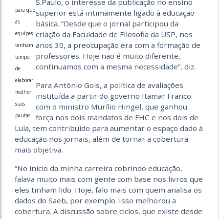
S.Paulo, o interesse da publicação no ensino
para que
superior está intimamente ligado à educação
as
básica. “Desde que o jornal participou da
criação da Faculdade de Filosofia da USP, nos
equipes
anos 30, a preocupação era com a formação de
tenham
professores. Hoje não é muito diferente,
tempo
continuamos com a mesma necessidade”, diz.
de
elaborar
Para Antônio Gois, a política de avaliações
melhor
instituída a partir do governo Itamar Franco
suas
com o ministro Murílio Hingel, que ganhou
pautas
força nos dois mandatos de FHC e nos dois de
Lula, tem contribuído para aumentar o espaço dado à
educação nos jornais, além de tornar a cobertura
mais objetiva.
“No início da minha carreira cobrindo educação,
falava muito mais com gente com base nos livros que
eles tinham lido. Hoje, falo mais com quem analisa os
dados do Saeb, por exemplo. Isso melhorou a
cobertura. A discussão sobre ciclos, que existe desde