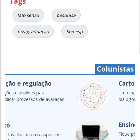
Tags
lato sensu
pesquisa
pós-graduação
Semesp
Colunistas
Cartografias do setor
Um olhar global para as políticas,
diálogos e transformações da...
Ensino a distância
Fique por dentro das principais