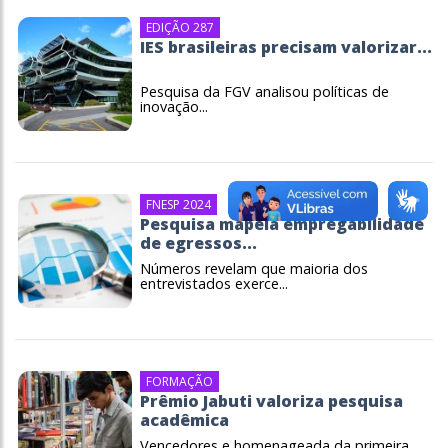
EDIÇÃO 287
IES brasileiras precisam valorizar...
Pesquisa da FGV analisou políticas de
inovação...
FNESP 2024
Pesquisa mapeia empregabilidade
de egressos...
Números revelam que maioria dos
entrevistados exerce...
FORMAÇÃO
Prêmio Jabuti valoriza pesquisa
acadêmica
Vencedores e homenageada da primeira