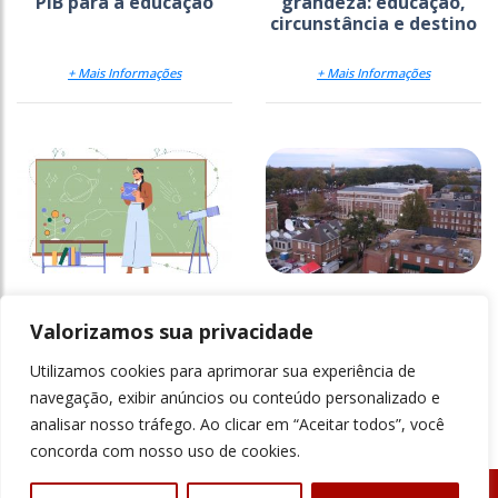
PIB para a educação
grandeza: educação,
circunstância e destino
+ Mais Informações
+ Mais Informações
Reforço da
Universidades
empregabilidade nas
desmantelam
Valorizamos sua privacidade
licenciaturas
programas de equidade
Utilizamos cookies para aprimorar sua experiência de
+ Mais Informações
+ Mais Informações
navegação, exibir anúncios ou conteúdo personalizado e
analisar nosso tráfego. Ao clicar em “Aceitar todos”, você
concorda com nosso uso de cookies.