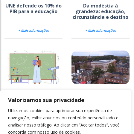
UNE defende os 10% do
Da modéstia à
PIB para a educação
grandeza: educação,
circunstância e destino
+ Mais Informações
+ Mais Informações
Reforço da
Universidades
empregabilidade nas
desmantelam
Valorizamos sua privacidade
licenciaturas
programas de equidade
Utilizamos cookies para aprimorar sua experiência de
+ Mais Informações
+ Mais Informações
navegação, exibir anúncios ou conteúdo personalizado e
analisar nosso tráfego. Ao clicar em “Aceitar todos”, você
concorda com nosso uso de cookies.