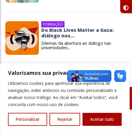
FORMAÇÃO
Do Black Lives Matter a Gaza:
diálogo nos...
Dilemas da abertura ao diálogo nas
universidades...
Valorizamos sua privacidade
Utilizamos cookies para aprimorar sua experiência de
navegação, exibir anúncios ou conteúdo personalizado e
analisar nosso tráfego. Ao clicar em “Aceitar todos”, você
© Revista Ensino Superior - Todos os direitos reservados
concorda com nosso uso de cookies.
Personalizar
Rejeitar
Aceitar tudo