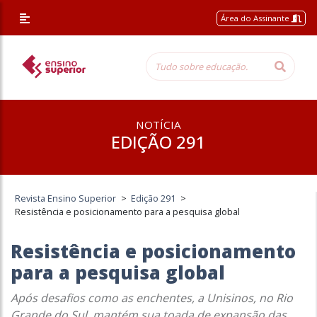
Área do Assinante
NOTÍCIA
EDIÇÃO 291
Revista Ensino Superior
>
Edição 291
>
Resistência e posicionamento para a pesquisa global
Resistência e posicionamento
para a pesquisa global
Após desafios como as enchentes, a Unisinos, no Rio
Grande do Sul, mantém sua toada de expansão das