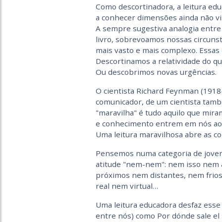
Como descortinadora, a leitura edu
a conhecer dimensões ainda não vi
A sempre sugestiva analogia entre
livro, sobrevoamos nossas circuns
mais vasto e mais complexo. Essas 
Descortinamos a relatividade do qu
Ou descobrimos novas urgências.
O cientista Richard Feynman (191
comunicador, de um cientista tamb
"maravilha" é tudo aquilo que mir
e conhecimento entrem em nós aos 
Uma leitura maravilhosa abre as co
Pensemos numa categoria de jove
atitude "nem-nem": nem isso nem 
próximos nem distantes, nem frio
real nem virtual…
Uma leitura educadora desfaz esse
entre nós) como Por dónde sale el 