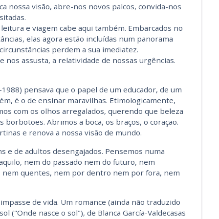
ca nossa visão, abre-nos novos palcos, convida-nos
sitadas.
 leitura e viagem cabe aqui também. Embarcados no
tâncias, elas agora estão incluídas num panorama
circunstâncias perdem a sua imediatez.
e nos assusta, a relatividade de nossas urgências.
8-1988) pensava que o papel de um educador, de um
ém, é o de ensinar maravilhas. Etimologicamente,
amos com os olhos arregalados, querendo que beleza
borbotões. Abrimos a boca, os braços, o coração.
rtinas e renova a nossa visão de mundo.
ns e de adultos desengajados. Pensemos numa
aquilo, nem do passado nem do futuro, nem
s nem quentes, nem por dentro nem por fora, nem
 impasse de vida. Um romance (ainda não traduzido
sol ("Onde nasce o sol"), de Blanca García-Valdecasas