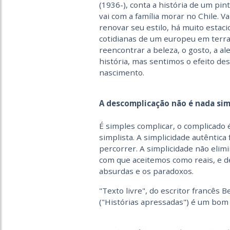
(1936-), conta a história de um pi
vai com a família morar no Chile. 
renovar seu estilo, há muito esta
cotidianas de um europeu em terr
reencontrar a beleza, o gosto, a al
história, mas sentimos o efeito d
nascimento.
A descomplicação não é nada si
É simples complicar, o complicado 
simplista. A simplicidade autêntic
percorrer. A simplicidade não elim
com que aceitemos como reais, e de
absurdas e os paradoxos.
"Texto livre", do escritor francês B
("Histórias apressadas") é um bom