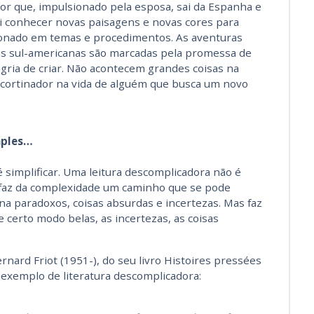
ntor que, impulsionado pela esposa, sai da Espanha e
Vai conhecer novas paisagens e novas cores para
cionado em temas e procedimentos. As aventuras
as sul-americanas são marcadas pela promessa de
egria de criar. Não acontecem grandes coisas na
escortinador na vida de alguém que busca um novo
mples…
é simplificar. Uma leitura descomplicadora não é
a faz da complexidade um caminho que se pode
ina paradoxos, coisas absurdas e incertezas. Mas faz
 certo modo belas, as incertezas, as coisas
ernard Friot (1951-), do seu livro Histoires pressées
 exemplo de literatura descomplicadora: