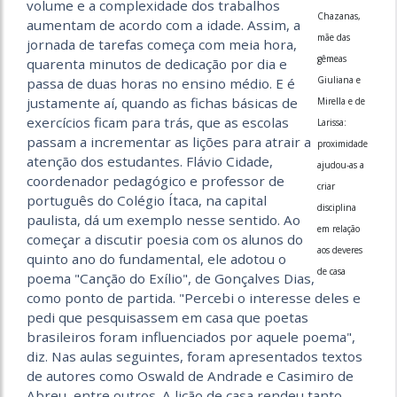
volume e a complexidade dos trabalhos
Chazanas,
aumentam de acordo com a idade. Assim, a
mãe das
jornada de tarefas começa com meia hora,
gêmeas
quarenta minutos de dedicação por dia e
Giuliana e
passa de duas horas no ensino médio. E é
justamente aí, quando as fichas básicas de
Mirella e de
exercícios ficam para trás, que as escolas
Larissa:
passam a incrementar as lições para atrair a
proximidade
atenção dos estudantes. Flávio Cidade,
ajudou-as a
coordenador pedagógico e professor de
criar
português do Colégio Ítaca, na capital
disciplina
paulista, dá um exemplo nesse sentido. Ao
em relação
começar a discutir poesia com os alunos do
aos deveres
quinto ano do fundamental, ele adotou o
de casa
poema "Canção do Exílio", de Gonçalves Dias,
como ponto de partida. "Percebi o interesse deles e
pedi que pesquisassem em casa que poetas
brasileiros foram influenciados por aquele poema",
diz. Nas aulas seguintes, foram apresentados textos
de autores como Oswald de Andrade e Casimiro de
Abreu, entre outros. A lição de casa rendeu tanto