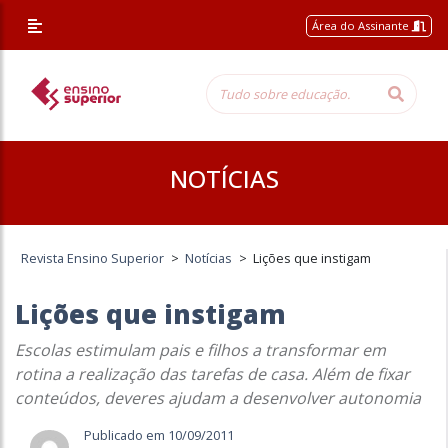
Área do Assinante
NOTÍCIAS
Revista Ensino Superior
>
Notícias
>
Lições que instigam
Lições que instigam
Escolas estimulam pais e filhos a transformar em
rotina a realização das tarefas de casa. Além de fixar
conteúdos, deveres ajudam a desenvolver autonomia
Publicado em 10/09/2011