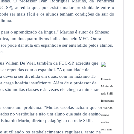
listas. O professor Ivan Rodrigues Martins, da Pontifícia
C-SP), acredita que, por existir maior proximidade entre o
pode ser mais fácil e os alunos tenham condições de sair do
idioma.
para o aprendizado da língua." Martins é autor de Síntese:
tica, um dos quatro livros indicados pelo MEC. Outra
sor pode dar aula em espanhol e ser entendido pelos alunos.
a.
iscus Willem De Wiel, também da PUC-SP, acredita que
 ser repetidas com o espanhol. "A quantidade de
sala deveria ser dividida em duas, com no máximo 15
Eduardo
a carga horária insuficiente. Além de o professor de
Murin, da
, são muitas classes e às vezes ele chega a ministrar
rede Skill:
importante
a como um problema. "Muitas escolas acham que o
é "sair do
vados no vestibular e não um aluno que saia do ensino
ensino
Eduardo Murin, diretor pedagógico da rede Skill.
médio
com uma
o auxiliando os estabelecimentos regulares, tanto na