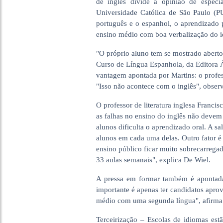
de inglês divide a opinião de especia
Universidade Católica de São Paulo (PU
português e o espanhol, o aprendizado 
ensino médio com boa verbalização do 
"O próprio aluno tem se mostrado aberto 
Curso de Língua Espanhola, da Editora Á
vantagem apontada por Martins: o profes
"Isso não acontece com o inglês", observ
O professor de literatura inglesa Franc
as falhas no ensino do inglês não devem
alunos dificulta o aprendizado oral. A 
alunos em cada uma delas. Outro fator é 
ensino público ficar muito sobrecarregado
33 aulas semanais", explica De Wiel.
A pressa em formar também é apontad
importante é apenas ter candidatos apro
médio com uma segunda língua", afirma 
Terceirização – Escolas de idiomas estã