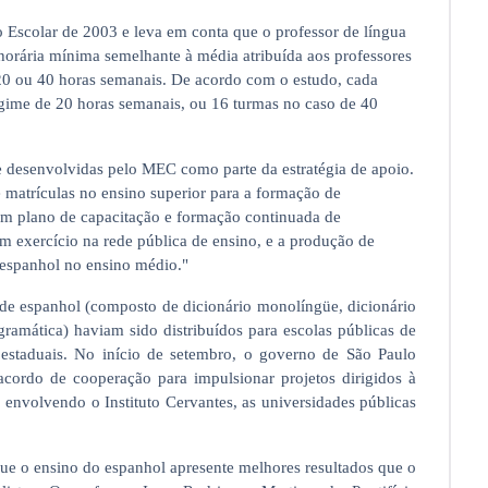
Escolar de 2003 e leva em conta que o professor de língua
 horária mínima semelhante à média atribuída aos professores
 20 ou 40 horas semanais. De acordo com o estudo, cada
egime de 20 horas semanais, ou 16 turmas no caso de 40
e desenvolvidas pelo MEC como parte da estratégia de apoio.
e matrículas no ensino superior para a formação de
um plano de capacitação e formação continuada de
em exercício na rede pública de ensino, e a produção de
e espanhol no ensino médio."
s de espanhol (composto de dicionário monolíngüe, dicionário
 gramática) haviam sido distribuídos para escolas públicas de
s estaduais. No início de setembro, o governo de São Paulo
cordo de cooperação para impulsionar projetos dirigidos à
, envolvendo o Instituto Cervantes, as universidades públicas
ue o ensino do espanhol apresente melhores resultados que o