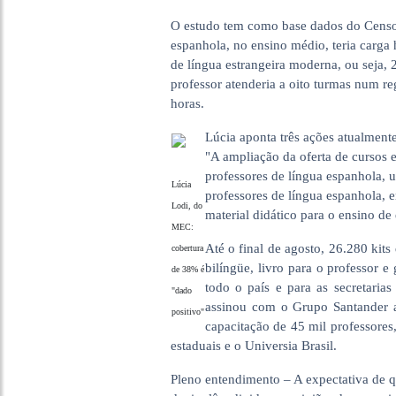
O estudo tem como base dados do Censo 
espanhola, no ensino médio, teria carga
de língua estrangeira moderna, ou seja,
professor atenderia a oito turmas num r
horas.
Lúcia aponta três ações atualment
"A ampliação da oferta de cursos 
professores de língua espanhola, 
Lúcia
professores de língua espanhola, 
Lodi, do
material didático para o ensino d
MEC:
Até o final de agosto, 26.280 kit
cobertura
bilíngüe, livro para o professor e
de 38% é
todo o país e para as secretaria
"dado
assinou com o Grupo Santander a
positivo"
capacitação de 45 mil professores
estaduais e o Universia Brasil.
Pleno entendimento – A expectativa de q