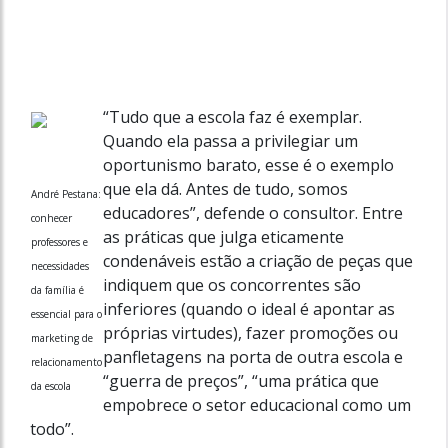
“Tudo que a escola faz é exemplar.
Quando ela passa a privilegiar um
oportunismo barato, esse é o exemplo
que ela dá. Antes de tudo, somos
André Pestana:
educadores”, defende o consultor. Entre
conhecer
as práticas que julga eticamente
professores e
condenáveis estão a criação de peças que
necessidades
indiquem que os concorrentes são
da família é
inferiores (quando o ideal é apontar as
essencial para o
próprias virtudes), fazer promoções ou
marketing de
panfletagens na porta de outra escola e
relacionamento
“guerra de preços”, “uma prática que
da escola
empobrece o setor educacional como um
todo”.