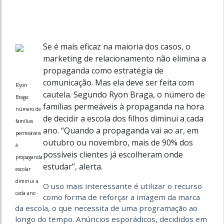
Se é mais eficaz na maioria dos casos, o
marketing de relacionamento não elimina a
propaganda como estratégia de
comunicação. Mas ela deve ser feita com
Ryon
cautela. Segundo Ryon Braga, o número de
Braga:
famílias permeáveis à propaganda na hora
número de
de decidir a escola dos filhos diminui a cada
famílias
ano. “Quando a propaganda vai ao ar, em
permeáveis
outubro ou novembro, mais de 90% dos
à
possíveis clientes já escolheram onde
propaganda
estudar”, alerta.
escolar
diminui a
O uso mais interessante é utilizar o recurso
cada ano
como forma de reforçar a imagem da marca
da escola, o que necessita de uma programação ao
longo do tempo. Anúncios esporádicos, decididos em