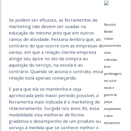
Se podem ser eficazes, as ferramentas de
Maurício
marketing não devem ser usadas na
Berbel:
educação do mesmo jeito que em outros
ramos de atividade. Pestana lembra que, ao
indicar
contrário do que ocorre com as empresas de
concorrentes
varejo, em que a relação cliente-empresa
como
atinge seu ápice no ato da compra ou
inferiores,
aquisição do serviço, na escola é ao
fazer
contrário. Quando se assina o contrato, essa
panfletagens
relação está apenas começando.
em outra
escola e
E para que ela se mantenha e seja
aprimorada pelo maior período possível, a
guerra de
ferramenta mais indicada é o marketing de
preços
relacionamento. Surgida nos anos 90, essa
empobrecem
modalidade visa melhorar de forma
o setor
gradativa o desempenho de um produto ou
educacional
serviço à medida que se conhece melhor o