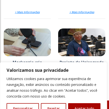
+ Mais Informações
+ Mais Informações
Mackenzie cria
Projeto do Unisagrado
estratégia para
na Ti Araribá faz 26
Valorizamos sua privacidade
comunicar a ciência
anos e ganha
documentário
Utilizamos cookies para aprimorar sua experiência de
+ Mais Informações
+ Mais Informações
navegação, exibir anúncios ou conteúdo personalizado e
analisar nosso tráfego. Ao clicar em “Aceitar todos”, você
concorda com nosso uso de cookies.
Personalizar
Rejeitar
Aceitar tudo