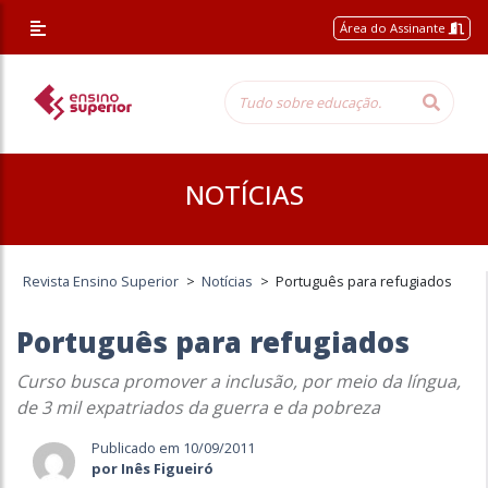
Área do Assinante
NOTÍCIAS
Revista Ensino Superior
>
Notícias
>
Português para refugiados
Português para refugiados
Curso busca promover a inclusão, por meio da língua,
de 3 mil expatriados da guerra e da pobreza
Publicado em 10/09/2011
por Inês Figueiró