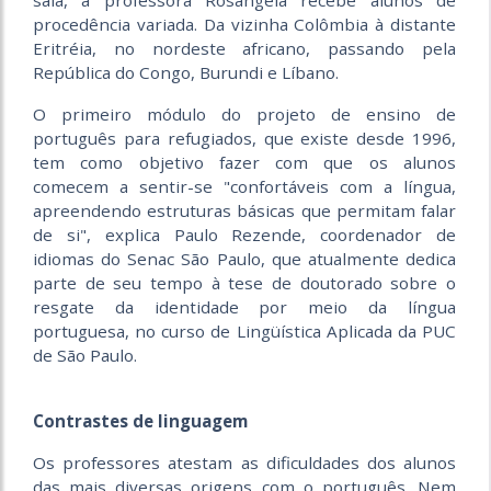
sala, a professora Rosângela recebe alunos de
procedência variada. Da vizinha Colômbia à distante
Eritréia, no nordeste africano, passando pela
República do Congo, Burundi e Líbano.
O primeiro módulo do projeto de ensino de
português para refugiados, que existe desde 1996,
tem como objetivo fazer com que os alunos
comecem a sentir-se "confortáveis com a língua,
apreendendo estruturas básicas que permitam falar
de si", explica Paulo Rezende, coordenador de
idiomas do Senac São Paulo, que atualmente dedica
parte de seu tempo à tese de doutorado sobre o
resgate da identidade por meio da língua
portuguesa, no curso de Lingüística Aplicada da PUC
de São Paulo.
Contrastes de linguagem
Os professores atestam as dificuldades dos alunos
das mais diversas origens com o português. Nem