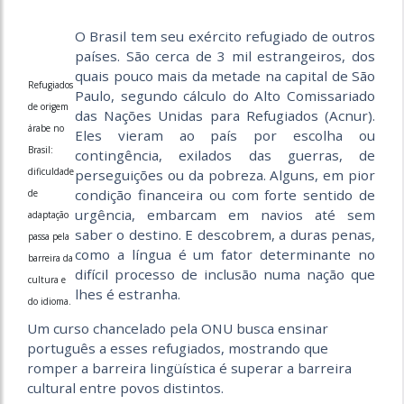
O Brasil tem seu exército refugiado de outros
países. São cerca de 3 mil estrangeiros, dos
quais pouco mais da metade na capital de São
Refugiados
Paulo, segundo cálculo do Alto Comissariado
de origem
das Nações Unidas para Refugiados (Acnur).
árabe no
Eles vieram ao país por escolha ou
Brasil:
contingência, exilados das guerras, de
dificuldade
perseguições ou da pobreza. Alguns, em pior
condição financeira ou com forte sentido de
de
urgência, embarcam em navios até sem
adaptação
saber o destino. E descobrem, a duras penas,
passa pela
como a língua é um fator determinante no
barreira da
difícil processo de inclusão numa nação que
cultura e
lhes é estranha.
do idioma.
Um curso chancelado pela ONU busca ensinar
português a esses refugiados, mostrando que
romper a barreira lingüística é superar a barreira
cultural entre povos distintos.