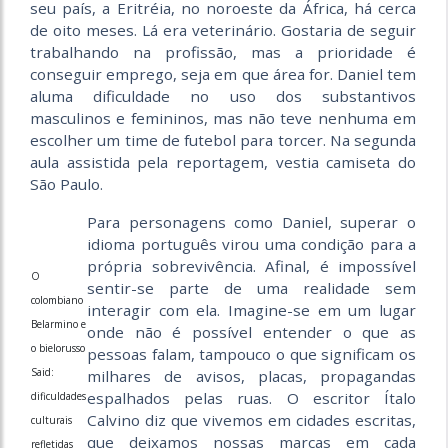
seu país, a Eritréia, no noroeste da África, há cerca
de oito meses. Lá era veterinário. Gostaria de seguir
trabalhando na profissão, mas a prioridade é
conseguir emprego, seja em que área for. Daniel tem
aluma dificuldade no uso dos substantivos
masculinos e femininos, mas não teve nenhuma em
escolher um time de futebol para torcer. Na segunda
aula assistida pela reportagem, vestia camiseta do
São Paulo.
Para personagens como Daniel, superar o
idioma português virou uma condição para a
própria sobrevivência. Afinal, é impossível
O
sentir-se parte de uma realidade sem
colombiano
interagir com ela. Imagine-se em um lugar
Belarmino e
onde não é possível entender o que as
o bielorusso
pessoas falam, tampouco o que significam os
Said:
milhares de avisos, placas, propagandas
espalhados pelas ruas. O escritor Ítalo
dificuldades
Calvino diz que vivemos em cidades escritas,
culturais
que deixamos nossas marcas em cada
refletidas