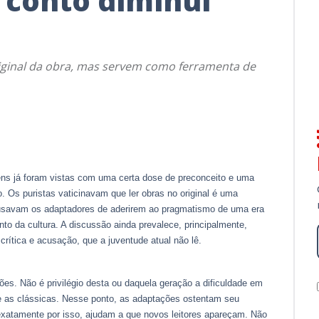
conto diminui
iginal da obra, mas servem como ferramenta de
ens já foram vistas com uma certa dose de preconceito e uma
. Os puristas vaticinavam que ler obras no original é uma
acusavam os adaptadores de aderirem ao pragmatismo de uma era
o da cultura. A discussão ainda prevalece, principalmente,
rítica e acusação, que a juventude atual não lê.
s. Não é privilégio desta ou daquela geração a dificuldade em
te as clássicas. Nesse ponto, as adaptações ostentam seu
ez exatamente por isso, ajudam a que novos leitores apareçam. Não