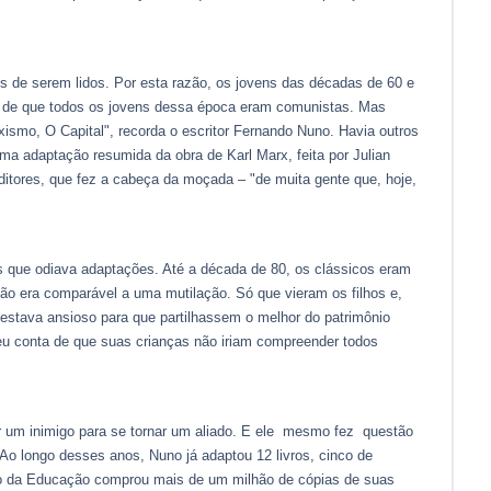
is de serem lidos. Por esta razão, os jovens das décadas de 60 e
e de que todos os jovens dessa época eram comunistas. Mas
xismo, O Capital", recorda o escritor Fernando Nuno. Havia outros
 uma adaptação resumida da obra de Karl Marx, feita por Julian
ditores, que fez a cabeça da moçada – "de muita gente que, hoje,
s que odiava adaptações. Até a década de 80, os clássicos eram
ção era comparável a uma mutilação. Só que vieram os filhos e,
 estava ansioso para que partilhassem o melhor do patrimônio
 deu conta de que suas crianças não iriam compreender todos
er um inimigo para se tornar um aliado. E ele mesmo fez questão
. Ao longo desses anos, Nuno já adaptou 12 livros, cinco de
io da Educação comprou mais de um milhão de cópias de suas