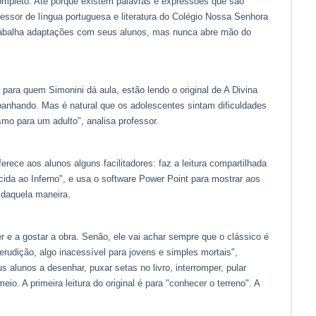
 completo. Até porque existem palavras e expressões que são
ofessor de língua portuguesa e literatura do Colégio Nossa Senhora
trabalha adaptações com seus alunos, mas nunca abre mão do
para quem Simonini dá aula, estão lendo o original de A Divina
panhando. Mas é natural que os adolescentes sintam dificuldades
mo para um adulto", analisa professor.
ferece aos alunos alguns facilitadores: faz a leitura compartilhada
cida ao Inferno", e usa o software Power Point para mostrar aos
o daquela maneira.
r e a gostar a obra. Senão, ele vai achar sempre que o clássico é
rudição, algo inacessível para jovens e simples mortais",
s alunos a desenhar, puxar setas no livro, interromper, pular
 meio. A primeira leitura do original é para "conhecer o terreno". A