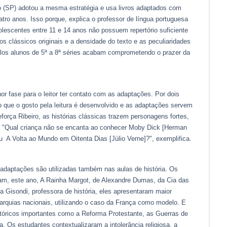
o (SP) adotou a mesma estratégia e usa livros adaptados com
tro anos. Isso porque, explica o professor de língua portuguesa
olescentes entre 11 e 14 anos não possuem repertório suficiente
os clássicos originais e a densidade do texto e as peculiaridades
elos alunos de 5ª a 8ª séries acabam comprometendo o prazer da
or fase para o leitor ter contato com as adaptações. Por dois
o que o gosto pela leitura é desenvolvido e as adaptações servem
eforça Ribeiro, as histórias clássicas trazem personagens fortes,
"Qual criança não se encanta ao conhecer Moby Dick [Herman
u A Volta ao Mundo em Oitenta Dias [Júlio Verne]?", exemplifica.
adaptações são utilizadas também nas aulas de história. Os
am, este ano, A Rainha Margot, de Alexandre Dumas, da Cia das
ia Gisondi, professora de história, eles apresentaram maior
arquias nacionais, utilizando o caso da França como modelo. E
tóricos importantes como a Reforma Protestante, as Guerras de
. Os estudantes contextualizaram a intolerância religiosa, a