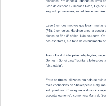
clássicos. Em especial, quando os livros em
José de Alencar, Guimarães Rosa, Eça de Qu
segundo professores, os adolescentes têm 
Esse é um dos motivos que levam muitas es
(PB), é um deles. Há cinco anos, a escola te
alunos de 5ª a 8ª séries. Não deu certo. O
dos escritores, e a falta de entendimento ac
A escolha do Líder pelas adaptações, segun
Gomes, não foi para "facilitar a leitura do
faixa etária".
Entre os títulos utilizados em sala de aula
mais conhecidas de Shakespeare e algumas 
sido positivos. Conseguimos diminuir a reje
espontaneamente", comemora Maria do Soc