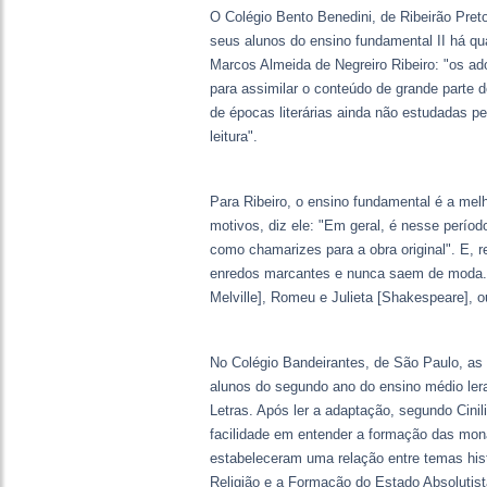
O Colégio Bento Benedini, de Ribeirão Pret
seus alunos do ensino fundamental II há qua
Marcos Almeida de Negreiro Ribeiro: "os ad
para assimilar o conteúdo de grande parte d
de épocas literárias ainda não estudadas p
leitura".
Para Ribeiro, o ensino fundamental é a melh
motivos, diz ele: "Em geral, é nesse períod
como chamarizes para a obra original". E, r
enredos marcantes e nunca saem de moda. 
Melville], Romeu e Julieta [Shakespeare], o
No Colégio Bandeirantes, de São Paulo, as 
alunos do segundo ano do ensino médio ler
Letras. Após ler a adaptação, segundo Cinil
facilidade em entender a formação das mon
estabeleceram uma relação entre temas his
Religião e a Formação do Estado Absolutista