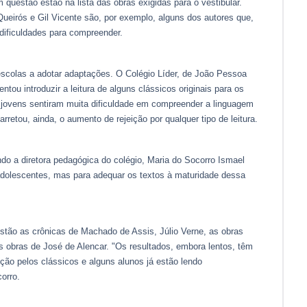
 questão estão na lista das obras exigidas para o vestibular.
eirós e Gil Vicente são, por exemplo, alguns dos autores que,
dificuldades para compreender.
colas a adotar adaptações. O Colégio Líder, de João Pessoa
ntou introduzir a leitura de alguns clássicos originais para os
s jovens sentiram muita dificuldade em compreender a linguagem
arretou, ainda, o aumento de rejeição por qualquer tipo de leitura.
do a diretora pedagógica do colégio, Maria do Socorro Ismael
s adolescentes, mas para adequar os textos à maturidade dessa
 estão as crônicas de Machado de Assis, Júlio Verne, as obras
obras de José de Alencar. "Os resultados, embora lentos, têm
ição pelos clássicos e alguns alunos já estão lendo
orro.