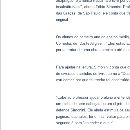
adaptação, ela nunca traduzirá o livro por
insubstituíveis", afirma Fábio Simonini. Pr
das Graças, de São Paulo, ele conta que 
original.
Os alunos do primeiro ano do ensino médio, 
Comédia, de Dante Alighieri. "Eles estão a
por se tratar de uma obra complexa até mes
Para ajudar na leitura, Simonini conta que o
de diversos capítulos do livro, como a "Des
estudantes por que tal trecho foi construíd
"Cabe ao professor ajudar o aluno a entende
um bicho-de-sete-cabeças ou um objeto de e
defende Simonini. Ele ainda estimula os seu
páginas, capítulos, ler o final, voltar para o
segunda é para "entender e curtir".