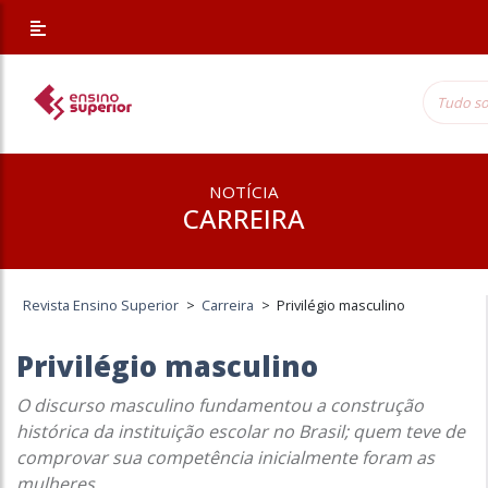
NOTÍCIA
CARREIRA
Revista Ensino Superior
>
Carreira
>
Privilégio masculino
Privilégio masculino
O discurso masculino fundamentou a construção
histórica da instituição escolar no Brasil; quem teve de
comprovar sua competência inicialmente foram as
mulheres