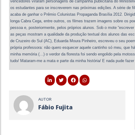
vencedores viraram personagens de campanha publicitária do Ministér
os estudantes para se inscreverem nas próximas edições. A série de fi
acaba de ganhar o Prêmio Colunistas Propaganda Brasília 2012. Dirigido
longa Cabra Cega, entre outros, os filmes trazem imagens sobre os po
pessoa e, posteriormente, pelos próprios alunos. Sob o mote “escrever é 
as peças mostram a qualidade da produção textual dos alunos das escol
de Cruzeiro do Sul (AC), Eduarda Moura Pinheiro, escreveu o seu poema
própria professora: não quero esquecer aquele cantinho só meu, que h
minha memória (…) o verdor da floresta foi sendo engolido pela motosse
tudo/ Mataram-me a mata e parte da minha história/ E nada pude fazer 
AUTOR
Fábio Fujita