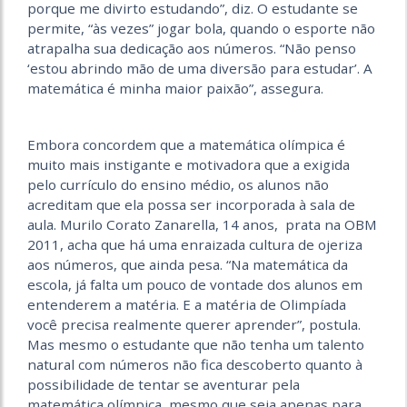
porque me divirto estudando”, diz. O estudante se
permite, “às vezes” jogar bola, quando o esporte não
atrapalha sua dedicação aos números. “Não penso
‘estou abrindo mão de uma diversão para estudar’. A
matemática é minha maior paixão”, assegura.
Embora concordem que a matemática olímpica é
muito mais instigante e motivadora que a exigida
pelo currículo do ensino médio, os alunos não
acreditam que ela possa ser incorporada à sala de
aula. Murilo Corato Zanarella, 14 anos, prata na OBM
2011, acha que há uma enraizada cultura de ojeriza
aos números, que ainda pesa. “Na matemática da
escola, já falta um pouco de vontade dos alunos em
entenderem a matéria. E a matéria de Olimpíada
você precisa realmente querer aprender”, postula.
Mas mesmo o estudante que não tenha um talento
natural com números não fica descoberto quanto à
possibilidade de tentar se aventurar pela
matemática olímpica, mesmo que seja apenas para