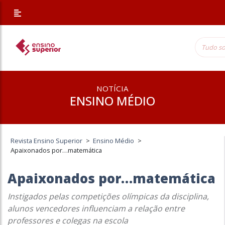
NOTÍCIA
ENSINO MÉDIO
Revista Ensino Superior
>
Ensino Médio
>
Apaixonados por…matemática
Apaixonados por…matemática
Instigados pelas competições olímpicas da disciplina,
alunos vencedores influenciam a relação entre
professores e colegas na escola