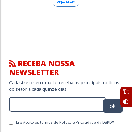
VEJA MAIS
RECEBA NOSSA
NEWSLETTER
Cadastre o seu email e receba as principais notícias
do setor a cada quinze dias.
ok
Li e Aceito os termos de Política e Privacidade da LGPD*