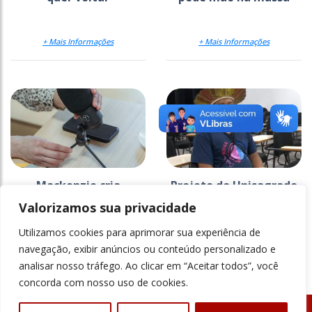
+ Mais Informações
+ Mais Informações
Mackenzie cria
Projeto do Unisagrado
estratégia para
na Ti Araribá faz 26
Valorizamos sua privacidade
comunicar a ciência
anos e ganha
documentário
Utilizamos cookies para aprimorar sua experiência de
+ Mais Informações
+ Mais Informações
navegação, exibir anúncios ou conteúdo personalizado e
analisar nosso tráfego. Ao clicar em “Aceitar todos”, você
concorda com nosso uso de cookies.