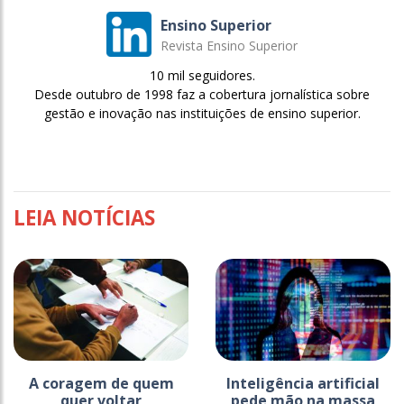
Ensino Superior
Revista Ensino Superior
10 mil seguidores.
Desde outubro de 1998 faz a cobertura jornalística sobre
gestão e inovação nas instituições de ensino superior.
LEIA NOTÍCIAS
A coragem de quem
Inteligência artificial
quer voltar
pede mão na massa