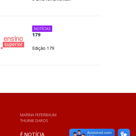
NOTÍCIAS
179
Edição 179
MARINA FEFERBAUM
THUINIE DAROS
É NOTÍCIA