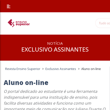
NOTÍCIA
EXCLUSIVO ASSINANTES
Revista Ensino Superior
>
Exclusivo Assinantes
>
Aluno on-line
Aluno on-line
O portal dedicado ao estudante é uma ferramenta
indispensável para uma instituição de ensino, pois
facilita diversas atividades e funciona como um
importante meio de comunicação por Juliana Duarte O