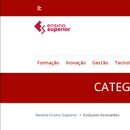
/* Altera a margem superior apenas nessa página */
Formação
Inovação
Gestão
Tecnol
CATEG
Revista Ensino Superior
>
Exclusivo Assinantes