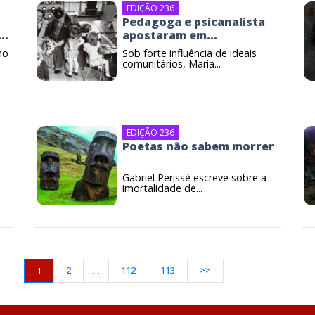
EDIÇÃO 236
Pedagoga e psicanalista
..
apostaram em...
no
Sob forte influência de ideais
comunitários, Maria...
EDIÇÃO 236
Poetas não sabem morrer
Gabriel Perissé escreve sobre a
imortalidade de...
2
112
113
>>
1
…