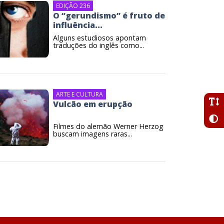
EDIÇÃO 236
O “gerundismo” é fruto de
influência...
Alguns estudiosos apontam
traduções do inglês como...
ARTE E CULTURA
Vulcão em erupção
Filmes do alemão Werner Herzog
buscam imagens raras...