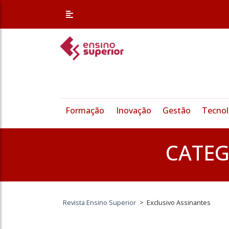
/* Altera a margem superior apenas nessa página */
Formação
Inovação
Gestão
Tecnol
CATEG
Revista Ensino Superior
>
Exclusivo Assinantes