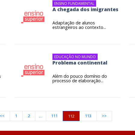
ENSINO FUNDAMENTAL
A chegada dos imigrantes
Adaptação de alunos
estrangeiros ao contexto...
EDUCAÇÃO NO MUNDO
Problema continental
s
Além do pouco domínio do
processo de elaboração...
<<
1
2
111
113
>>
…
112